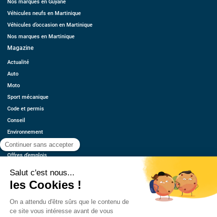
Nos marques en Guyane
Véhicules neufs en Martinique
Véhicules d’occasion en Martinique
Nos marques en Martinique
Magazine
Actualité
Auto
Moto
Sport mécanique
Code et permis
Conseil
Environnement
Économie
Offres d’emplois
Ressources
Contact
Qui sommes-nous ?
Estimez votre voiture
FAQ