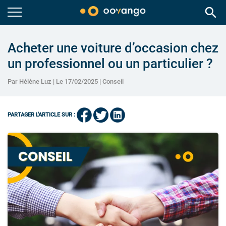
search
Acheter une voiture d’occasion chez
un professionnel ou un particulier ?
Par Hélène Luz | Le 17/02/2025 |
Conseil
PARTAGER L'ARTICLE SUR :