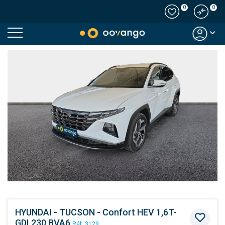
0
0
Modal country
HYUNDAI - TUCSON - Confort HEV 1,6T-
GDI 230 BVA6
Réf. 3129