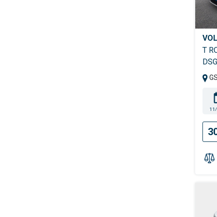
VOL
T R
DSG
G
11
3