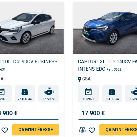
O1.0L TCe 90CV BUSINESS
CAPTUR1.3L TCe 140CV F
INTENS EDC
3631
Ref. 3632
SA
GSA
/2022
76100 km
Essence
11/2021
91400 km
Hybr
4 900 €
17 900 €
ÇA M'INTÉRESSE
ÇA M'INTÉRES