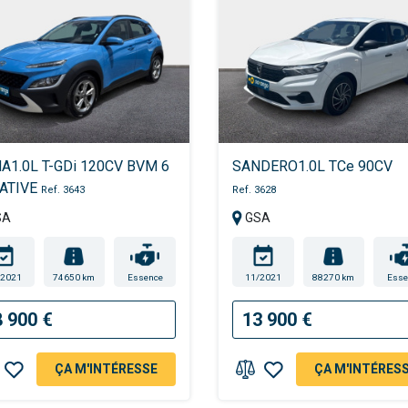
A1.0L T-GDi 120CV BVM 6
SANDERO1.0L TCe 90CV
ATIVE
Ref. 3643
Ref. 3628
SA
GSA
/2021
74650 km
Essence
11/2021
88270 km
Esse
8 900 €
13 900 €
ÇA M'INTÉRESSE
ÇA M'INTÉRES