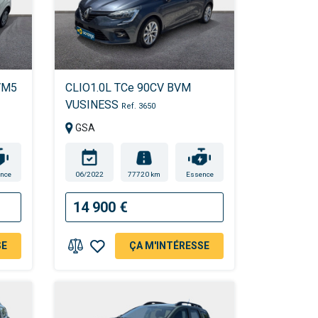
VM5
CLIO1.0L TCe 90CV BVM
VUSINESS
Ref. 3650
GSA
nce
06/2022
77720 km
Essence
14 900 €
SE
ÇA M'INTÉRESSE