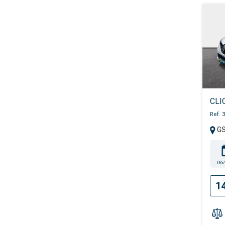
CLI
Ref. 
G
06
1