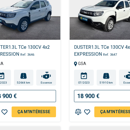
TER1.3L TCe 130CV 4x2
DUSTER1.3L TCe 130CV 4
RESSION
EXPRESSION
Ref. 3646
Ref. 3647
SA
GSA
/2023
52644 km
Essence
07/2023
51910 km
Esse
8 900 €
18 900 €
ÇA M'INTÉRESSE
ÇA M'INTÉRES