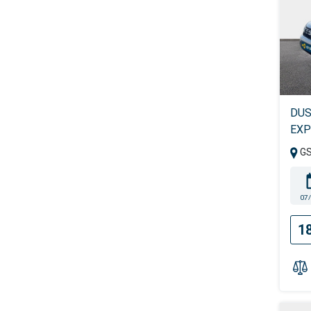
DUS
EXP
G
07
1