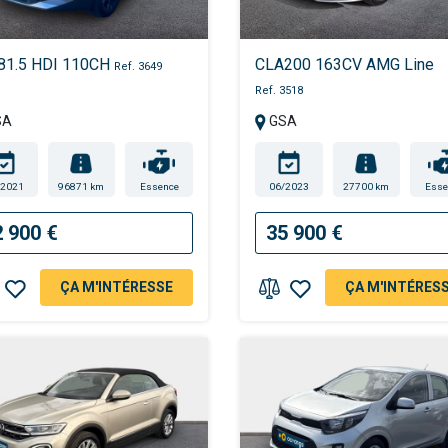
81.5 HDI 110CH
CLA200 163CV AMG Line
Ref. 3649
Ref. 3518
SA
GSA
/2021
96871 km
Essence
06/2023
27700 km
Esse
2 900 €
35 900 €
ÇA M'INTÉRESSE
ÇA M'INTÉRES