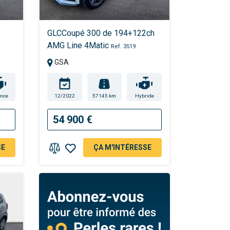
GLCCoupé 300 de 194+122ch
AMG Line 4Matic
Ref. 3519
GSA
nce
12/2022
57145 km
Hybride
54 900 €
SE
ÇA M'INTÉRESSE