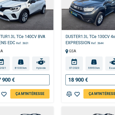
TUR1.3L TCe 140CV BVA
DUSTER1.3L TCe 130CV 4
ENS EDC
EXPRESSION
Ref. 3651
Ref. 3644
SA
GSA
/2021
81330 km
Hybride
07/2023
55950 km
Esse
7 900 €
18 900 €
ÇA M'INTÉRESSE
ÇA M'INTÉRES