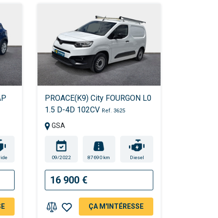
AP
PROACE(K9) City FOURGON L0
1.5 D-4D 102CV
Ref. 3625
GSA
ide
09/2022
87690 km
Diesel
16 900 €
SE
ÇA M'INTÉRESSE