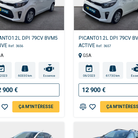
ANTO1.2L DPI 79CV BVM5
PICANTO1.2L DPI 79CV B
IVE
ACTIVE
Ref. 3656
Ref. 3657
SA
GSA
/2023
60330 km
Essence
06/2023
61730 km
Esse
2 900 €
12 900 €
ÇA M'INTÉRESSE
ÇA M'INTÉRES