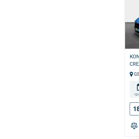
KON
CRE
G
12
1