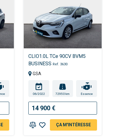
CLIO1.0L TCe 90CV BVM5
BUSINESS
Ref. 3630
GSA
nce
06/2022
72950 km
Essence
14 900 €
SE
ÇA M'INTÉRESSE