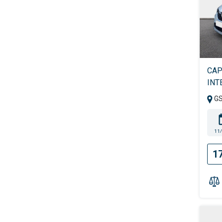
CAP
INT
G
11
1