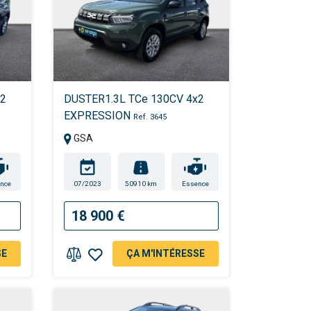
x2
DUSTER1.3L TCe 130CV 4x2
EXPRESSION
Ref. 3645
GSA
nce
07/2023
50910 km
Essence
18 900 €
SE
ÇA M'INTÉRESSE