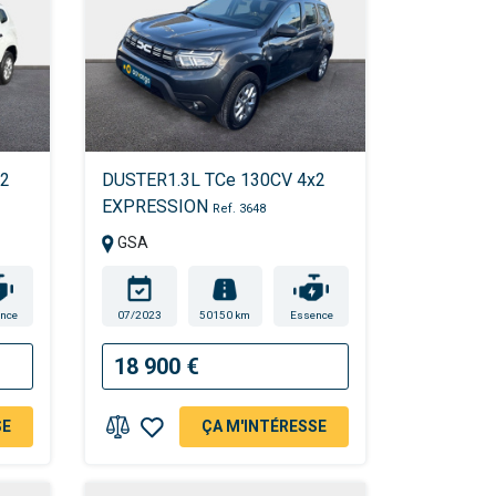
x2
DUSTER1.3L TCe 130CV 4x2
EXPRESSION
Ref. 3648
GSA
nce
07/2023
50150 km
Essence
18 900 €
SE
ÇA M'INTÉRESSE