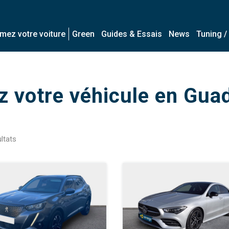
imez votre voiture
Green
Guides & Essais
News
Tuning /
z votre véhicule en
Guad
ltats