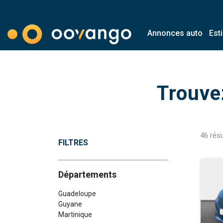
Annonces auto
Est
Modal country
Trouve
46
résu
FILTRES
Départements
Guadeloupe
Guyane
Martinique