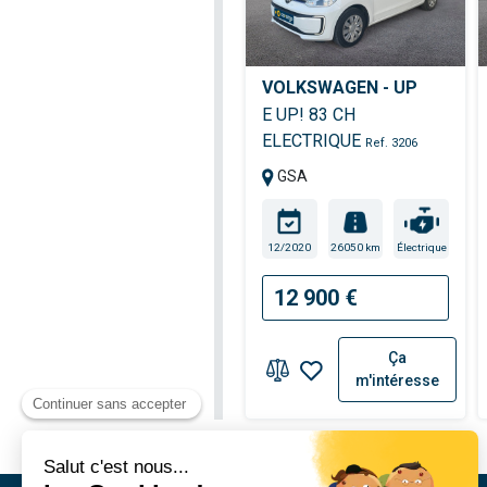
VOLKSWAGEN - UP
E UP! 83 CH
ELECTRIQUE
Ref. 3206
GSA
12/2020
26050 km
Électrique
12 900 €
Ça
m'intéresse