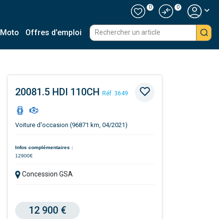
0
0
 Moto
Offres d’emploi
20081.5 HDI 110CH
Réf. 3649
Voiture d'occasion (96871 km, 04/2021)
Infos complémentaires :
12900€
Concession GSA
12 900 €