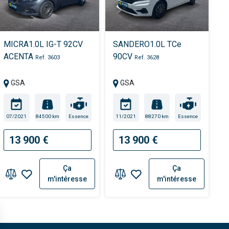
MICRA1.0L IG-T 92CV
SANDERO1.0L TCe
ACENTA
90CV
Ref. 3603
Ref. 3628
GSA
GSA
07/2021
84500 km
Essence
11/2021
88270 km
Essence
13 900 €
13 900 €
Ça
Ça
m'intéresse
m'intéresse