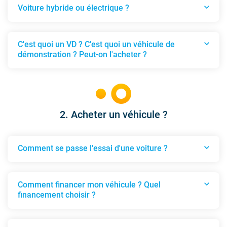
expand_more
Voiture hybride ou électrique ?
Voiture hybride ou électrique ?
expand_more
C'est quoi un VD ? C'est quoi un véhicule de
démonstration ? Peut-on l'acheter ?
C'est quoi un VD ? C'est quoi un véhicule de démo
2. Acheter un véhicule ?
expand_more
Comment se passe l'essai d'une voiture ?
Comment se passe l'essai d'une voiture ?
expand_more
Comment financer mon véhicule ? Quel
financement choisir ?
Comment financer mon véhicule ? Quel financeme