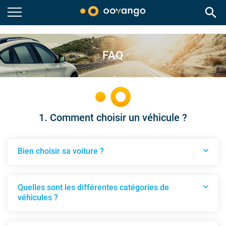
search
FAQ
1. Comment choisir un véhicule ?
expand_more
Bien choisir sa voiture ?
Bien choisir sa voiture ?
expand_more
Quelles sont les différentes catégories de
véhicules ?
Quelles sont les différentes catégories de véhicu