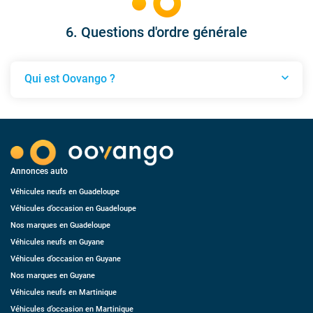
6. Questions d'ordre générale
expand_more
Qui est Oovango ?
Qui est Oovango ?
Annonces auto
Véhicules neufs en Guadeloupe
Véhicules d’occasion en Guadeloupe
Nos marques en Guadeloupe
Véhicules neufs en Guyane
Véhicules d’occasion en Guyane
Nos marques en Guyane
Véhicules neufs en Martinique
Véhicules d’occasion en Martinique