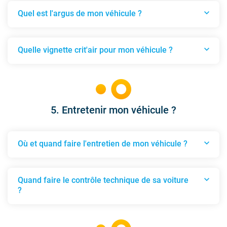
expand_more
Quel est l'argus de mon véhicule ?
Quel est l'argus de mon véhicule ?
expand_more
Quelle vignette crit'air pour mon véhicule ?
Quelle vignette crit'air pour mon véhicule ?
5. Entretenir mon véhicule ?
expand_more
Où et quand faire l'entretien de mon véhicule ?
Où et quand faire l'entretien de mon véhicule ?
expand_more
Quand faire le contrôle technique de sa voiture
?
Quand faire le contrôle technique de sa voiture ?