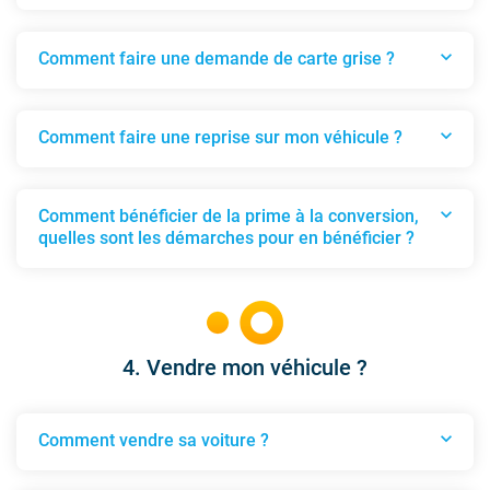
Quel papier pour acheter une voiture ?
expand_more
Comment faire une demande de carte grise ?
Comment faire une demande de carte grise ?
expand_more
Comment faire une reprise sur mon véhicule ?
Comment faire une reprise sur mon véhicule ?
expand_more
Comment bénéficier de la prime à la conversion,
quelles sont les démarches pour en bénéficier ?
Comment bénéficier de la prime à la conversion,
4. Vendre mon véhicule ?
expand_more
Comment vendre sa voiture ?
Comment vendre sa voiture ?