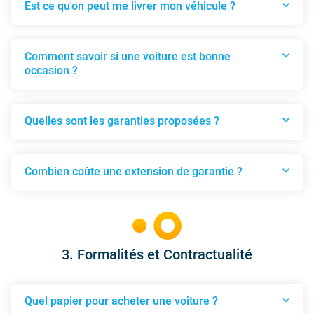
expand_more
Est ce qu'on peut me livrer mon véhicule ?
Est ce qu'on peut me livrer mon véhicule ?
expand_more
Comment savoir si une voiture est bonne
occasion ?
Comment savoir si une voiture est bonne occasi
expand_more
Quelles sont les garanties proposées ?
Quelles sont les garanties proposées ?
expand_more
Combien coûte une extension de garantie ?
Combien coûte une extension de garantie ?
3. Formalités et Contractualité
expand_more
Quel papier pour acheter une voiture ?