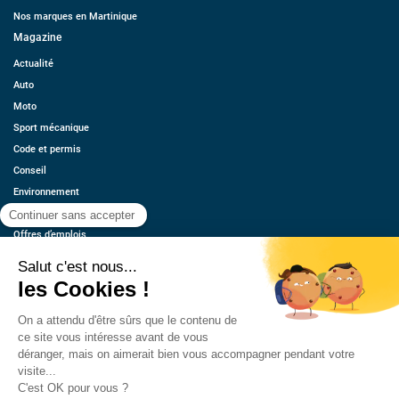
Nos marques en Martinique
Magazine
Actualité
Auto
Moto
Sport mécanique
Code et permis
Conseil
Environnement
Économie
Offres d’emplois
Ressources
Contact
Qui sommes-nous ?
Estimez votre voiture
FAQ
Mentions légales
CGU