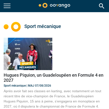
search
Sport mécanique
Hugues Piquion, un Guadeloupéen en Formule 4 en
2027
Sport mécanique | MAJ 07/08/2026
Après avoir fait ses classes en karting, avec notamment un tout
récent titre de vice-champion de France, le Guadeloupéen
Hugues Piquion, 15 ans à peine, s’engagera en monoplace en
2027, où il disputera le championnat de France de Formule 4.