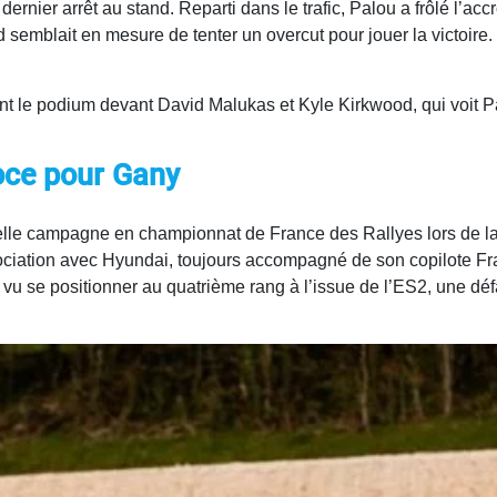
ernier arrêt au stand. Reparti dans le trafic, Palou a frôlé l’ac
 semblait en mesure de tenter un overcut pour jouer la victoire. 
 le podium devant David Malukas et Kyle Kirkwood, qui voit Pa
oce pour Gany
e campagne en championnat de France des Rallyes lors de la t
sociation avec Hyundai, toujours accompagné de son copilote F
 vu se positionner au quatrième rang à l’issue de l’ES2, une dé