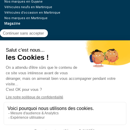
Nos marques en Guyane
Véhicules neufs en Martinique
Véhicules d’occasion en Martinique
Nos marques en Martinique
Magazine
Green
Guides & Essais
News
Tuning / Moto
Offres d’emplois
Ressources
Contact
Qui sommes-nous
Estimez votre voiture
FAQ
Mentions légales
CGU
Retrouvez-nous