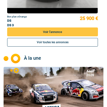
Bon plan oOvango
25 900 €
DS
DS 3
Voir l'annonce
Voir toutes les annonces
À la une