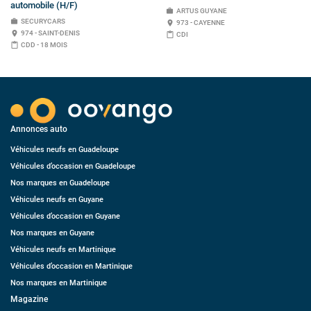
automobile (H/F)
work
ARTUS GUYANE
work
SECURYCARS
place
973 - CAYENNE
place
974 - SAINT-DENIS
content_paste
CDI
content_paste
CDD - 18 MOIS
Annonces auto
Véhicules neufs en Guadeloupe
Véhicules d’occasion en Guadeloupe
Nos marques en Guadeloupe
Véhicules neufs en Guyane
Véhicules d’occasion en Guyane
Nos marques en Guyane
Véhicules neufs en Martinique
Véhicules d’occasion en Martinique
Nos marques en Martinique
Magazine