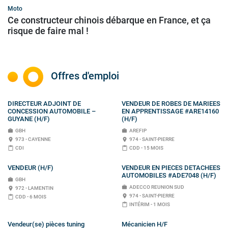
Moto
Ce constructeur chinois débarque en France, et ça
risque de faire mal !
Offres d'emploi
DIRECTEUR ADJOINT DE
VENDEUR DE ROBES DE MARIEES
CONCESSION AUTOMOBILE –
EN APPRENTISSAGE #ARE14160
GUYANE (H/F)
(H/F)
work
GBH
work
AREFIP
place
973 - CAYENNE
place
974 - SAINT-PIERRE
content_paste
CDI
content_paste
CDD - 15 MOIS
VENDEUR (H/F)
VENDEUR EN PIECES DETACHEES
AUTOMOBILES #ADE7048 (H/F)
work
GBH
work
ADECCO REUNION SUD
place
972 - LAMENTIN
place
974 - SAINT-PIERRE
content_paste
CDD - 6 MOIS
content_paste
INTÉRIM - 1 MOIS
Vendeur(se) pièces tuning
Mécanicien H/F