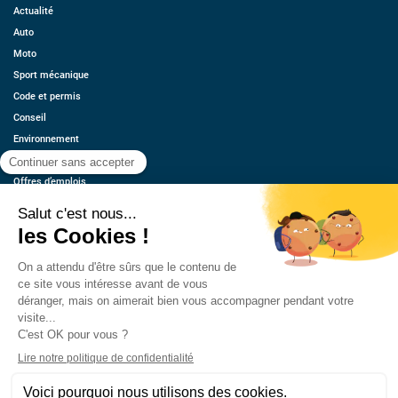
Actualité
Auto
Moto
Sport mécanique
Code et permis
Conseil
Environnement
Économie
Offres d’emplois
Ressources
Contact
Qui sommes-nous ?
Estimez votre voiture
FAQ
Mentions légales
CGU
Retrouvez-nous