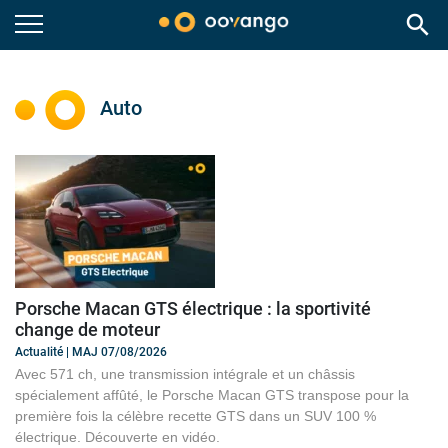
search
Auto
Porsche Macan GTS électrique : la sportivité
change de moteur
Actualité | MAJ 07/08/2026
Avec 571 ch, une transmission intégrale et un châssis
spécialement affûté, le Porsche Macan GTS transpose pour la
première fois la célèbre recette GTS dans un SUV 100 %
électrique. Découverte en vidéo.