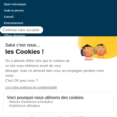
Sport mécanique
Code et permis
Conseil
Environnement
Économie
Offres d’emplois
Ressources
Contact
Qui sommes-nous ?
Estimez votre voiture
FAQ
Mentions légales
CGU
Retrouvez-nous