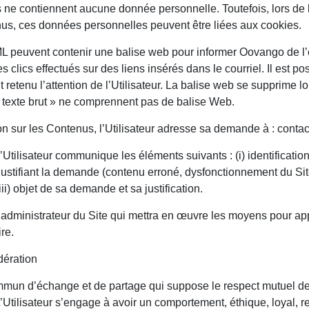
 ne contiennent aucune donnée personnelle. Toutefois, lors de
nus, ces données personnelles peuvent être liées aux cookies.
ML peuvent contenir une balise web pour informer Oovango de 
s clics effectués sur des liens insérés dans le courriel. Il est po
 retenu l’attention de l’Utilisateur. La balise web se supprime 
 « texte brut » ne comprennent pas de balise Web.
on sur les Contenus, l’Utilisateur adresse sa demande à : con
’Utilisateur communique les éléments suivants : (i) identification p
 justifiant la demande (contenu erroné, dysfonctionnement du Site
ii) objet de sa demande et sa justification.
dministrateur du Site qui mettra en œuvre les moyens pour app
re.
dération
mmun d’échange et de partage qui suppose le respect mutuel des
 L’Utilisateur s’engage à avoir un comportement, éthique, loyal, re