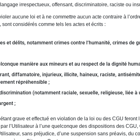
ngage irrespectueux, offensant, discriminatoire, raciste ou ins
 violer aucune loi et à ne commettre aucun acte contraire à l’or
e, sont considérés comme tels les actes et écrits :
mes et délits, notamment crimes contre l‘humanité, crimes de gue
elconque manière aux mineurs et au respect de la dignité huma
rant, diffamatoire, injurieux, illicite, haineux, raciste, antisé
trement répréhensible ;
discrimination (notamment raciale, sexuelle, religieuse, liée à 
argent ;
tant grave et effectué en violation de la loi ou des CGU feront 
n par l’Utilisateur à l’une quelconque des dispositions des CGU,
Utilisateur, sans préjudice, d’une suspension sans préavis, du co