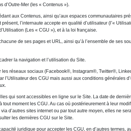
s d’Outre-Mer (les « Contenus »).
édant aux Contenus, ainsi qu’aux espaces communautaires prése
résent, l’internaute accepte en qualité d’utilisateur (l’« Utilis
tilisation (Les « CGU »), et à la loi française.
chacune de ses pages et URL, ainsi qu’à l’ensemble de ses sou
rer la navigation et l’utilisation du Site.
sur les réseaux sociaux (Facebook®, Instagram®, Twitter®, Link
ar l’Utilisateur des CGU mais aussi aux conditions générales d’ut
ux.
les qui sont accessibles en ligne sur le Site. La date de derniè
à tout moment les CGU. Au cas où postérieurement à leur modifi
ia d’autres sites internet ou par tout autre moyen, elles ne s
nsulter les dernières CGU sur le Site.
 capacité juridique pour accepter les CGU, en d’autres termes, avo