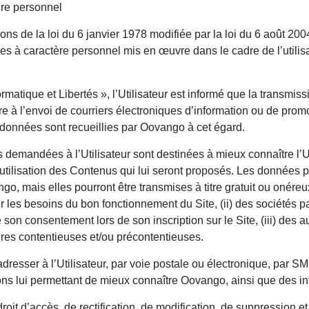
ère personnel
s de la loi du 6 janvier 1978 modifiée par la loi du 6 août 2004 
es à caractère personnel mis en œuvre dans le cadre de l’utilisat
ormatique et Libertés », l’Utilisateur est informé que la transm
re à l’envoi de courriers électroniques d’information ou de pro
données sont recueillies par Oovango à cet égard.
s demandées à l’Utilisateur sont destinées à mieux connaître l’Ut
l’utilisation des Contenus qui lui seront proposés. Les données p
o, mais elles pourront être transmises à titre gratuit ou onére
our les besoins du bon fonctionnement du Site, (ii) des sociétés
 son consentement lors de son inscription sur le Site, (iii) des aut
res contentieuses et/ou précontentieuses.
dresser à l’Utilisateur, par voie postale ou électronique, par S
ns lui permettant de mieux connaître Oovango, ainsi que des i
 droit d’accès, de rectification, de modification, de suppression e