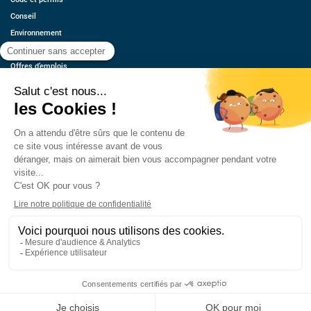
Conseil
Environnement
Économie
Offres d’emplois
Ressources
Contact
Qui sommes-nous ?
Estimez votre voiture
FAQ
Mentions légales
CGU
Retrouvez-nous
© 2026 oovango, Tous droits réservés
Réalisé, hébergé et référencé par PIXELL