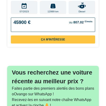
07/2023
12989 km
Diesel
45900 €
€/mois
807.02
ou
ÇA M’INTÉRESSE
Vous recherchez une voiture
récente au meilleur prix ?
Faites partie des premiers alertés des bons plans
oOvango sur WhatsApp !
Recevez-les en suivant notre chaîne WhatsApp
et activez la cloche
!