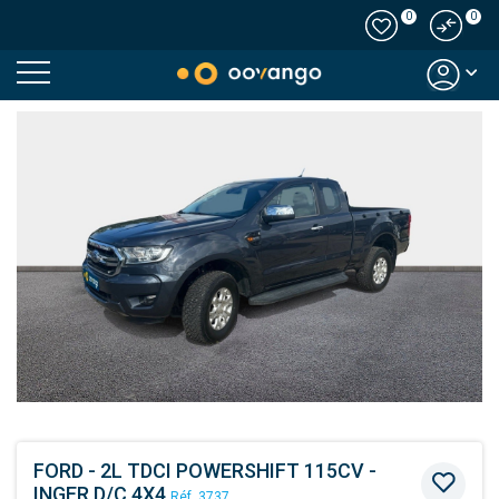
0
0
Modal country
FORD - 2L TDCI POWERSHIFT 115CV -
INGER D/C 4X4
Réf. 3737