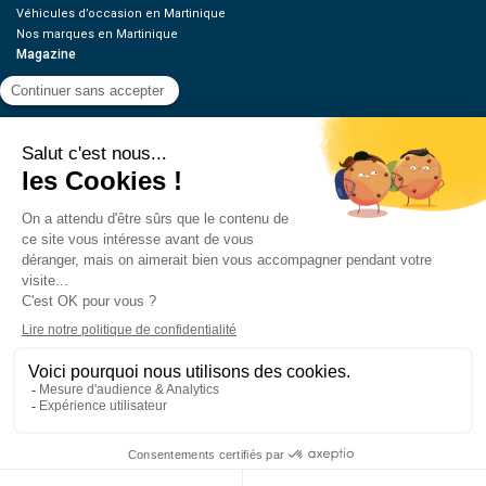
Véhicules d’occasion en Martinique
Nos marques en Martinique
Magazine
Green
Guides & Essais
News
Tuning / Moto
Offres d’emplois
Ressources
Contact
Qui sommes-nous
Estimez votre voiture
FAQ
Mentions légales
CGU
Retrouvez-nous
© 2026 Oovango, Tous droits réservés