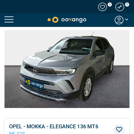
0
0
Modal country
OPEL - MOKKA - ELEGANCE 136 MT6
Réf. 3730