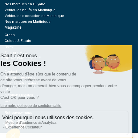
Nos marques en Guyane
Véhicules neufs en Martinique
Véhicules d’occasion en Martinique
Nos marques en Martinique
Magazine
Green
Guides & Essais
News
Tuning / Moto
Offres d’emplois
Ressources
Contact
Qui sommes-nous
Estimez votre voiture
FAQ
Mentions légales
CGU
Retrouvez-nous