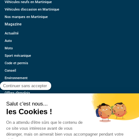
Véhicules neufs en Martinique
Véhicules d’occasion en Martinique
Nos marques en Martinique
Magazine
Actualité
Auto
Moto
Sport mécanique
Code et permis
Conseil
Environnement
Économie
Offres d’emplois
Ressources
Contact
Qui sommes-nous ?
Estimez votre voiture
FAQ
Mentions légales