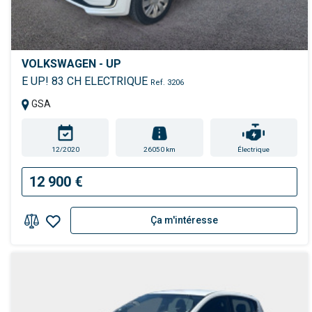
VOLKSWAGEN - UP
E UP! 83 CH ELECTRIQUE
Ref. 3206
GSA
12/2020
26050 km
Électrique
12 900 €
Ça m'intéresse