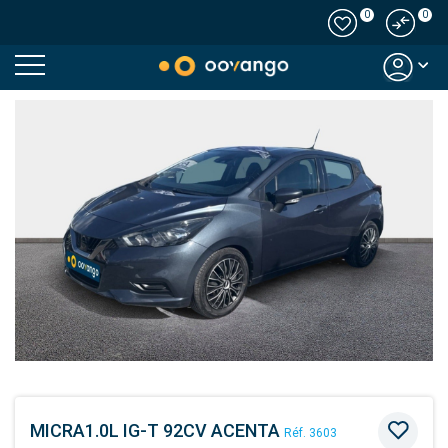
0
0
Modal country
MICRA1.0L IG-T 92CV ACENTA
Réf. 3603