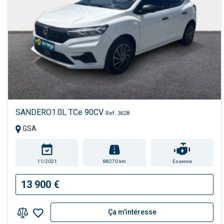
SANDERO1.0L TCe 90CV
Ref. 3628
GSA
11/2021
88270 km
Essence
13 900 €
Ça m'intéresse