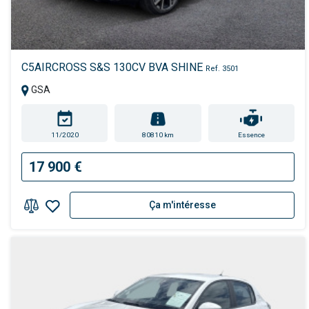
C5AIRCROSS S&S 130CV BVA SHINE
Ref. 3501
GSA
11/2020
80810 km
Essence
17 900 €
Ça m'intéresse