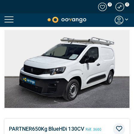
0
0
Modal country
PARTNER650Kg BlueHDi 130CV
Réf. 3600