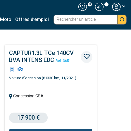
0
0
 Moto
Offres d’emploi
CAPTUR1.3L TCe 140CV
BVA INTENS EDC
Réf. 3651
Voiture d'occasion (81330 km, 11/2021)
Concession GSA
17 900 €