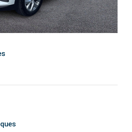
es
iques