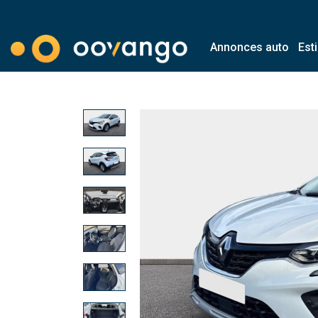
Annonces auto
Est
Modal country