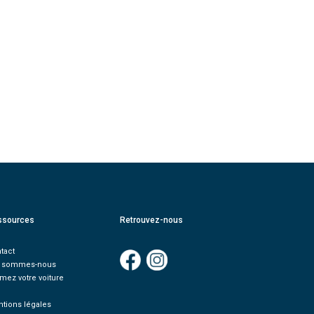
ssources
Retrouvez-nous
tact
i sommes-nous
imez votre voiture
Q
tions légales