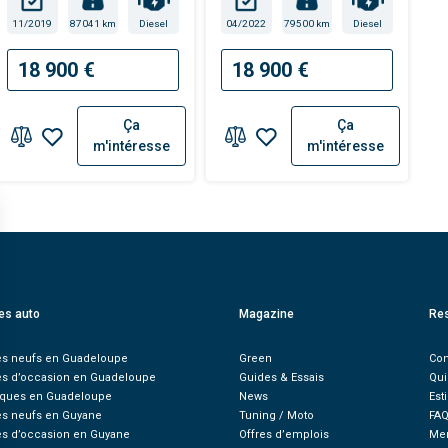
11/2019
87041 km
Diesel
04/2022
79500 km
Diesel
18 900 €
18 900 €
Ça
Ça
m'intéresse
m'intéresse
es auto
Magazine
Re
es neufs en Guadeloupe
Green
Con
es d’occasion en Guadeloupe
Guides & Essais
Qu
ques en Guadeloupe
News
Est
es neufs en Guyane
Tuning / Moto
FA
es d’occasion en Guyane
Offres d’emplois
Men