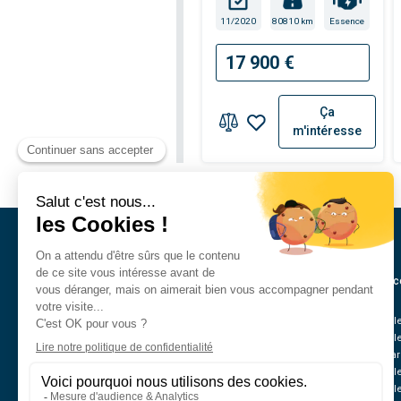
11/2020
80810 km
Essence
17 900 €
Ça
m'intéresse
Annonc
Véhicul
Véhicul
Nos mar
Véhicul
Véhicul