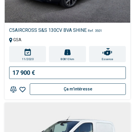
C5AIRCROSS S&S 130CV BVA SHINE
Ref. 3501
GSA
11/2020
80810 km
Essence
17 900 €
Ça m'intéresse