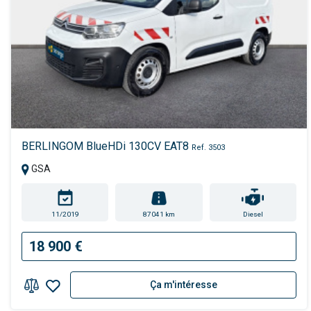
BERLINGOM BlueHDi 130CV EAT8
Ref. 3503
GSA
11/2019
87041 km
Diesel
18 900 €
Ça m'intéresse