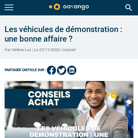
search
Les véhicules de démonstration :
une bonne affaire ?
Par Hélène Luz | Le 07/11/2023 |
Conseil
PARTAGER L'ARTICLE SUR :