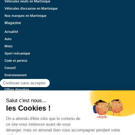
Véhicules neufs en Martinique
Véhicules d’occasion en Martinique
Nos marques en Martinique
Magazine
Actualité
Auto
Moto
Sport mécanique
Code et permis
Conseil
Environnement
Économie
Offres d’emplois
Ressources
Contact
Qui sommes-nous ?
Estimez votre voiture
FAQ
Mentions légales