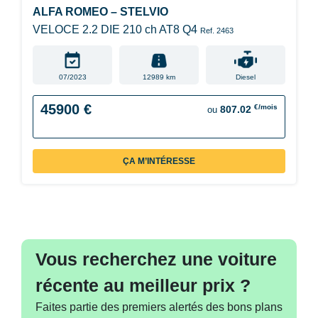
ALFA ROMEO – STELVIO
VELOCE 2.2 DIE 210 ch AT8 Q4
Ref. 2463
07/2023
12989 km
Diesel
45900 €
€/mois
807.02
ou
ÇA M’INTÉRESSE
Vous recherchez une voiture
récente au meilleur prix ?
Faites partie des premiers alertés des bons plans