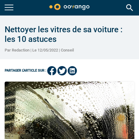
search
Nettoyer les vitres de sa voiture :
les 10 astuces
Par Redaction | Le 12/05/2022 |
Conseil
PARTAGER L'ARTICLE SUR :