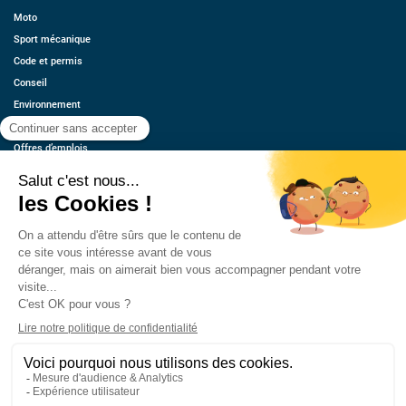
Moto
Sport mécanique
Code et permis
Conseil
Environnement
Économie
Offres d’emplois
Ressources
Contact
Qui sommes-nous ?
Estimez votre voiture
FAQ
Mentions légales
CGU
Retrouvez-nous