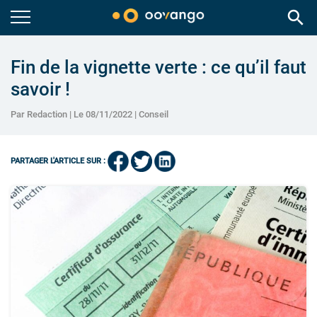
search
Fin de la vignette verte : ce qu’il faut
savoir !
Par Redaction | Le 08/11/2022 |
Conseil
PARTAGER L'ARTICLE SUR :