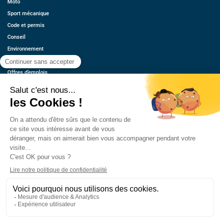
Moto
Sport mécanique
Code et permis
Conseil
Environnement
Économie
Offres d’emplois
Ressources
Contact
Qui sommes-nous ?
Estimez votre voiture
FAQ
Mentions légales
CGU
Retrouvez-nous