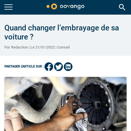
search
Quand changer l’embrayage de sa
voiture ?
Par Redaction | Le 21/01/2022 |
Conseil
PARTAGER L'ARTICLE SUR :