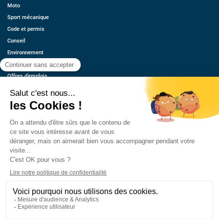
Moto
Sport mécanique
Code et permis
Conseil
Environnement
Économie
Offres d’emplois
Ressources
Contact
Qui sommes-nous ?
Estimez votre voiture
FAQ
Mentions légales
CGU
Retrouvez-nous