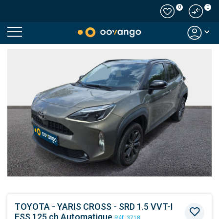
0
0
Modal country
TOYOTA - YARIS CROSS - SRD 1.5 VVT-I
ESS 125 ch Automatique
Réf. 3718