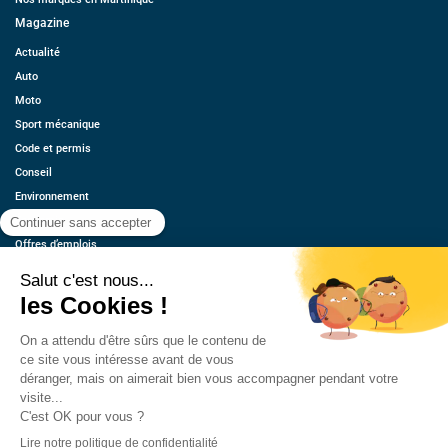
Magazine
Actualité
Auto
Moto
Sport mécanique
Code et permis
Conseil
Environnement
Économie
Offres d’emplois
Ressources
Contact
Qui sommes-nous ?
Estimez votre voiture
FAQ
Mentions légales
CGU