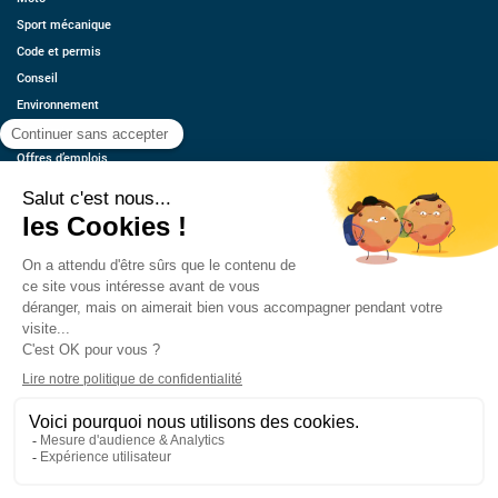
Sport mécanique
Code et permis
Conseil
Environnement
Économie
Offres d’emplois
Ressources
Contact
Qui sommes-nous ?
Estimez votre voiture
FAQ
Mentions légales
CGU
Retrouvez-nous