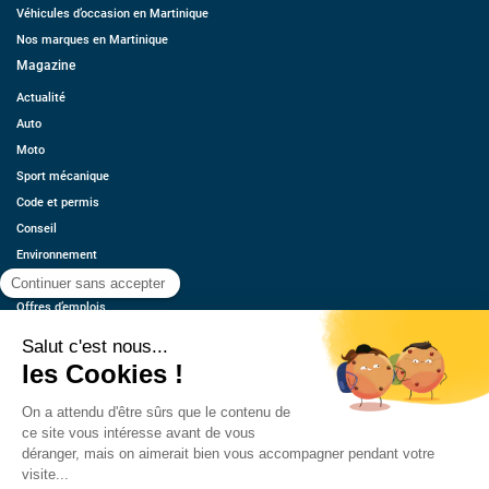
Véhicules d’occasion en Martinique
Nos marques en Martinique
Magazine
Actualité
Auto
Moto
Sport mécanique
Code et permis
Conseil
Environnement
Économie
Offres d’emplois
Ressources
Contact
Qui sommes-nous ?
Estimez votre voiture
FAQ
Mentions légales