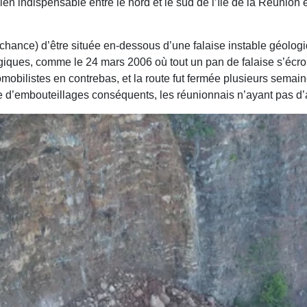
lien indispensable entre le nord et le sud de l’île de la Réunion
 malchance) d’être située en-dessous d’une falaise instable géo
agiques, comme le 24 mars 2006 où tout un pan de falaise s’écroul
mobilistes en contrebas, et la route fut fermée plusieurs semain
ime d’embouteillages conséquents, les réunionnais n’ayant pas d’