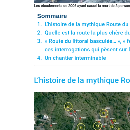
Les éboulements de 2006 ayant causé la mort de 3 perso
Sommaire
L’histoire de la mythique Route du 
Quelle est la route la plus chère d
« Route du littoral basculée… », « f
ces interrogations qui pèsent sur 
Un chantier interminable
L’histoire de la mythique Ro