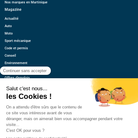
Nos marques en Martinique
Magazine
Actualité
Auto
Moto
Sport mécanique
Code et permis
Conseil
Environnement
Économie
Offres d’emplois
Ressources
Contact
Qui sommes-nous ?
Estimez votre voiture
FAQ
Mentions légales
CGU