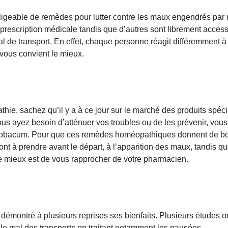
igeable de remèdes pour lutter contre les maux engendrés par u
escription médicale tandis que d’autres sont librement accessible
 de transport. En effet, chaque personne réagit différemment à c
 vous convient le mieux.
hie, sachez qu’il y a à ce jour sur le marché des produits spéc
ous ayez besoin d’atténuer vos troubles ou de les prévenir, vous
bacum. Pour que ces remèdes homéopathiques donnent de bons ré
nt à prendre avant le départ, à l’apparition des maux, tandis qu
 le mieux est de vous rapprocher de votre pharmacien.
 démontré à plusieurs reprises ses bienfaits. Plusieurs études 
 le mal des transports en traitant notamment les nausées.