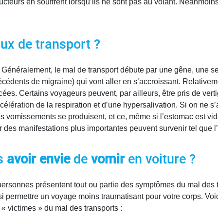
teurs en souffrent lorsqu’ils ne sont pas au volant. Néanmoins,
x de transport ?
. Généralement, le mal de transport débute par une gêne, une se
écédents de migraine) qui vont aller en s’accroissant. Relativem
s. Certains voyageurs peuvent, par ailleurs, être pris de verti
lération de la respiration et d’une hypersalivation. Si on ne s’a
es vomissements se produisent, et ce, même si l’estomac est vide.
car des manifestations plus importantes peuvent survenir tel que 
us
avoir envie
de
vomir
en voiture ?
ersonnes présentent tout ou partie des symptômes du mal des tr
insi permettre un voyage moins traumatisant pour votre corps. V
 « victimes » du mal des transports :