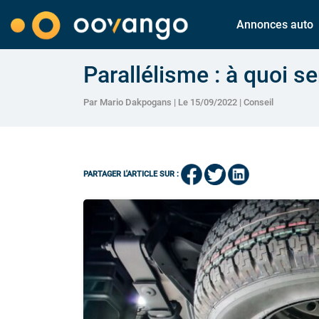
Annonces auto
Parallélisme : à quoi ser
Par Mario Dakpogans | Le 15/09/2022 |
Conseil
PARTAGER L'ARTICLE SUR :