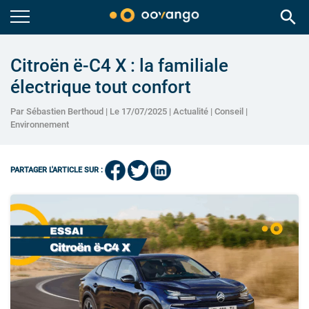
search
Citroën ë-C4 X : la familiale
électrique tout confort
Par Sébastien Berthoud | Le 17/07/2025 |
Actualité
|
Conseil
|
Environnement
PARTAGER L'ARTICLE SUR :