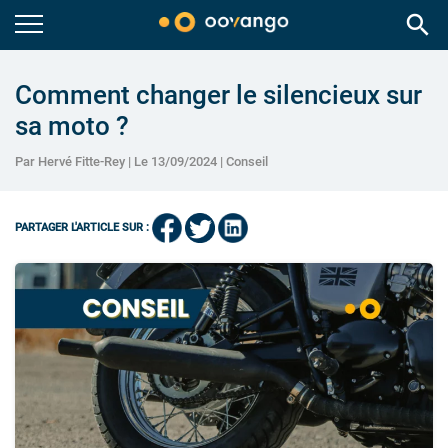
search
Comment changer le silencieux sur
sa moto ?
Par Hervé Fitte-Rey | Le 13/09/2024 |
Conseil
PARTAGER L'ARTICLE SUR :