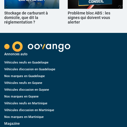
Stockage de carburant à
Problème bloc ABS : les
domicile, que dit la
signes qui doivent vous
réglementation ?
alerter
Annonces auto
Véhicules neufs en Guadeloupe
Véhicules d’occasion en Guadeloupe
Nos marques en Guadeloupe
Véhicules neufs en Guyane
Véhicules d’occasion en Guyane
Nos marques en Guyane
Véhicules neufs en Martinique
Véhicules d’occasion en Martinique
Nos marques en Martinique
Magazine