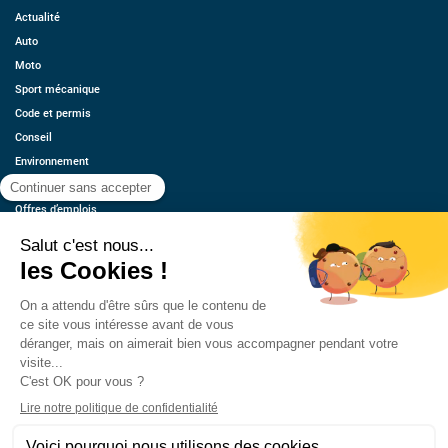
Actualité
Auto
Moto
Sport mécanique
Code et permis
Conseil
Environnement
Économie
Offres d’emplois
Ressources
Contact
Qui sommes-nous ?
Estimez votre voiture
FAQ
Mentions légales
CGU
Retrouvez-nous