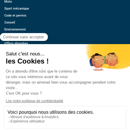
Moto
Sport mécanique
Code et permis
Conseil
Environnement
Économie
Offres d’emplois
Ressources
Contact
Qui sommes-nous ?
Estimez votre voiture
FAQ
Mentions légales
CGU
Retrouvez-nous