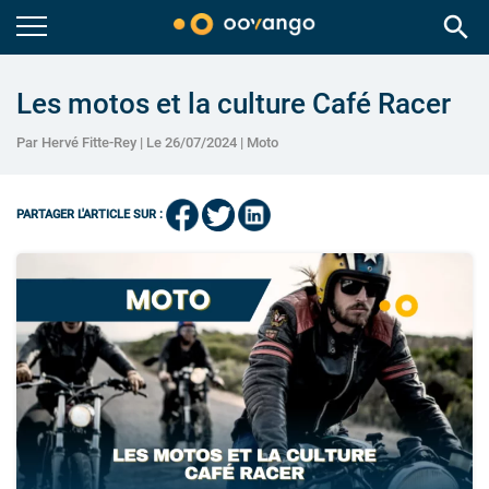
search
Les motos et la culture Café Racer
Par Hervé Fitte-Rey | Le 26/07/2024 |
Moto
PARTAGER L'ARTICLE SUR :