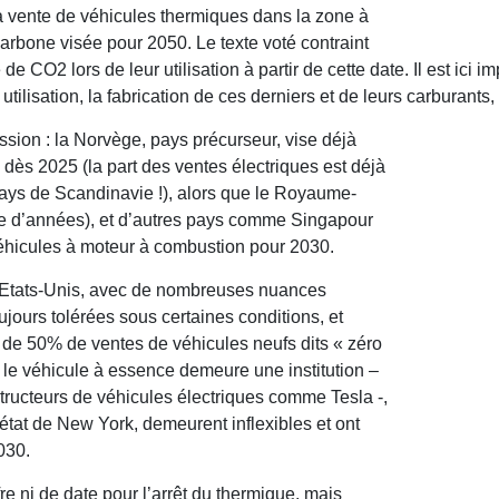
 la vente de véhicules thermiques dans la zone à
carbone visée pour 2050. Le texte voté contraint
e CO2 lors de leur utilisation à partir de cette date. Il est ici i
ilisation, la fabrication de ces derniers et de leurs carburants, 
ssion : la Norvège, pays précurseur, vise déjà
dès 2025 (la part des ventes électriques est déjà
pays de Scandinavie !), alors que le Royaume-
ne d’années), et d’autres pays comme Singapour
e véhicules à moteur à combustion pour 2030.
s Etats-Unis, avec de nombreuses nuances
ujours tolérées sous certaines conditions, et
e de 50% de ventes de véhicules neufs dits « zéro
le véhicule à essence demeure une institution –
tructeurs de véhicules électriques comme Tesla -,
état de New York, demeurent inflexibles et ont
030.
re ni de date pour l’arrêt du thermique, mais