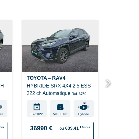
TOYOTA – RAV4
ALFA ROM
CH
HYBRIDE SRX 4X4 2.5 ESS
PHEV VELO
222 ch Automatique
Q4 AT6
Ref. 3759
Ref. 
ce
07/2022
59000 km
Hybride
03/2024
36990 €
36900 €
ois
€/mois
639.41
ou