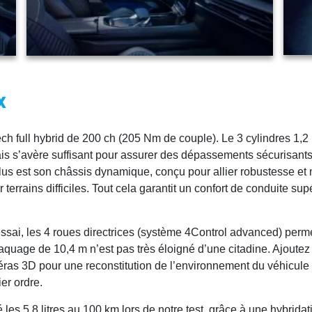
x
ch full hybrid de 200 ch (205 Nm de couple). Le 3 cylindres 1,2
is s’avère suffisant pour assurer des dépassements sécurisants
us est son châssis dynamique, conçu pour allier robustesse et ma
errains difficiles. Tout cela garantit un confort de conduite sup
’essai, les 4 roues directrices (système 4Control advanced) perm
 braquage de 10,4 m n’est pas très éloigné d’une citadine. Ajout
améras 3D pour une reconstitution de l’environnement du véhicule
ier ordre.
es 5,8 litres au 100 km lors de notre test, grâce à une hybrida