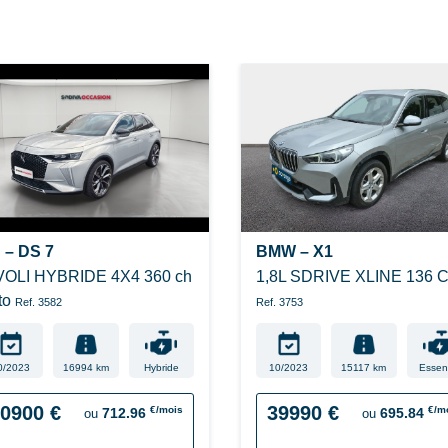
 – DS 7
BMW – X1
VOLI HYBRIDE 4X4 360 ch
1,8L SDRIVE XLINE 136 
to
Ref. 3582
Ref. 3753
0/2023
16994 km
Hybride
10/2023
15117 km
Essen
0900 €
39990 €
€/mois
€/m
712.96
695.84
ou
ou