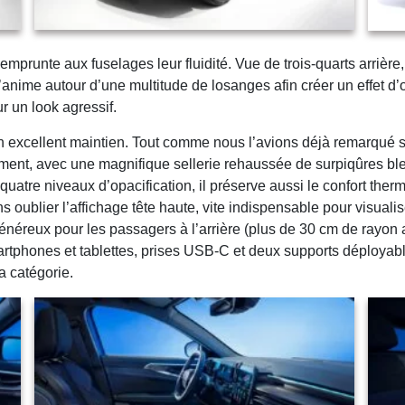
 emprunte aux fuselages leur fluidité. Vue de trois-quarts arriè
’anime autour d’une multitude de losanges afin créer un effet d’
r un look agressif.
 un excellent maintien. Tout comme nous l’avions déjà remarqué sur 
ment, avec une magnifique sellerie rehaussée de surpiqûres ble
uatre niveaux d’opacification, il préserve aussi le confort ther
 oublier l’affichage tête haute, vite indispensable pour visualis
s généreux pour les passagers à l’arrière (plus de 30 cm de rayo
artphones et tablettes, prises USB-C et deux supports déployab
la catégorie.