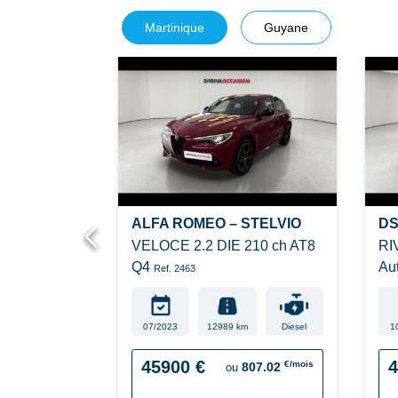
Martinique
Guyane
ALFA ROMEO – STELVIO
DS
VELOCE 2.2 DIE 210 ch AT8
RI
ch Bvm
Q4
Au
Ref. 2463
07/2023
12989 km
Diesel
1
m
Essence
45900 €
4
€/mois
€/mois
807.02
167.42
ou