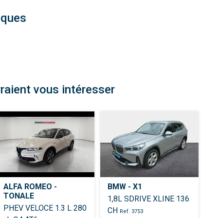
iques
raient vous intéresser
ALFA ROMEO -
BMW - X1
TONALE
1,8L SDRIVE XLINE 136
PHEV VELOCE 1.3 L 280
CH
Ref. 3753