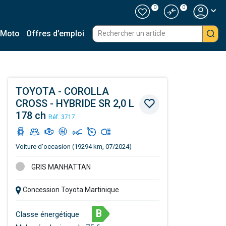
0
0
 Moto
Offres d’emploi
TOYOTA - COROLLA
CROSS - HYBRIDE SR 2,0 L
178 ch
Réf. 3717
Voiture d'occasion (19294 km, 07/2024)
GRIS MANHATTAN
Concession Toyota Martinique
B
Classe énergétique