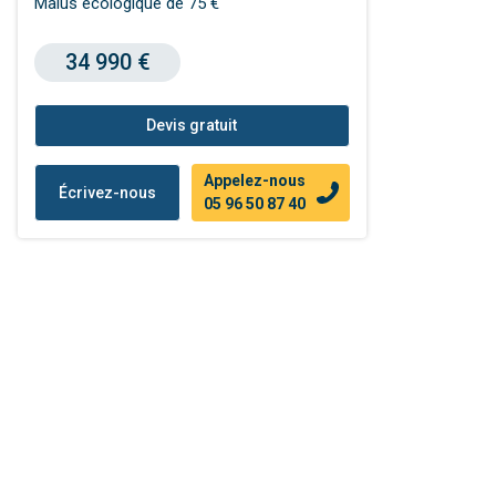
Malus écologique de 75 €
34 990 €
Devis gratuit
Appelez-nous
Écrivez-nous
05 96 50 87 40