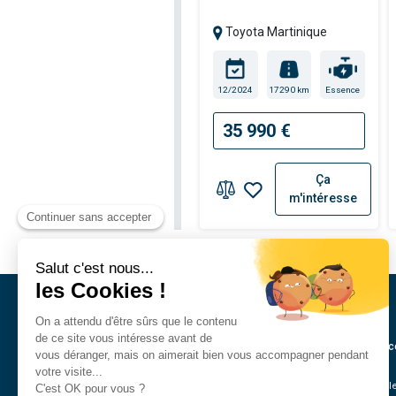
Toyota Martinique
12/2024
17290 km
Essence
35 990 €
Ça
m'intéresse
Annonc
Véhicul