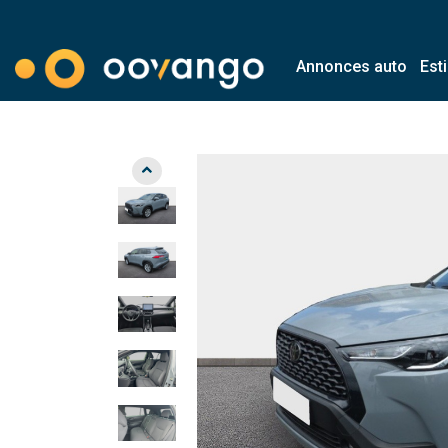
Annonces auto
Est
Modal country