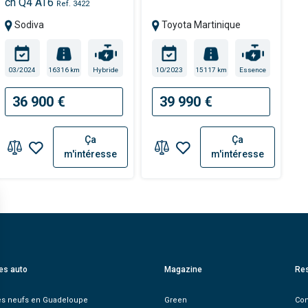
ch Q4 AT6
Ref. 3422
Sodiva
Toyota Martinique
03/2024
16316 km
Hybride
10/2023
15117 km
Essence
36 900 €
39 990 €
Ça
Ça
m'intéresse
m'intéresse
es auto
Magazine
Re
es neufs en Guadeloupe
Green
Con