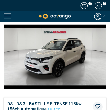
0
0
Modal country
DS - DS 3 - BASTILLE E-TENSE 115Kw
156ch Automatique
Réf. 3432