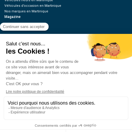
Véhicules neufs en Martinique
Véhicules d’occasion en Martinique
Nos marques en Martinique
Magazine
Green
Guides & Essais
News
Tuning / Moto
Offres d’emplois
Ressources
Contact
Qui sommes-nous
Estimez votre voiture
FAQ
Mentions légales
CGU
Retrouvez-nous
Appelez-nous
Écrivez-nous
© 2026 Oovango, Tous droits réservés