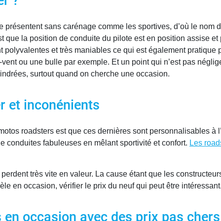
er ?
 présentent sans carénage comme les sportives, d’où le nom de 
t que la position de conduite du pilote est en position assise et 
nt polyvalentes et très maniables ce qui est également pratique
ent ou une bulle par exemple. Et un point qui n’est pas négligea
ndrées, surtout quand on cherche une occasion.
r et inconénients
tos roadsters est que ces dernières sont personnalisables à l’i
de conduites fabuleuses en mêlant sportivité et confort.
Les road
erdent très vite en valeur. La cause étant que les constructeurs
le en occasion, vérifier le prix du neuf qui peut être intéressant
 en occasion avec des prix pas chers