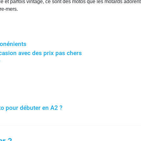
e et parfois vintage, ce sont des motos que les motards adorent p
tre-mers.
conénients
asion avec des prix pas chers
?
to pour débuter en A2 ?