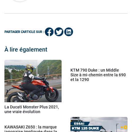
PARTAGER L'ARTICLE SUR :
À lire également
KTM 790 Duke : un Middle
Size à mi-chemin entre la 690
et la 1290
La Ducati Monster Plus 2021,
une vraie évolution
KAWASAKI Z650 : la marque
japonaise impliquée dans la