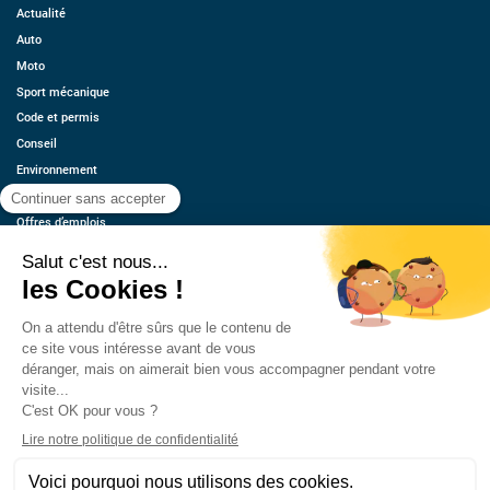
Actualité
Auto
Moto
Sport mécanique
Code et permis
Conseil
Environnement
Économie
Offres d’emplois
Ressources
Contact
Qui sommes-nous ?
Estimez votre voiture
FAQ
Mentions légales
CGU
Retrouvez-nous