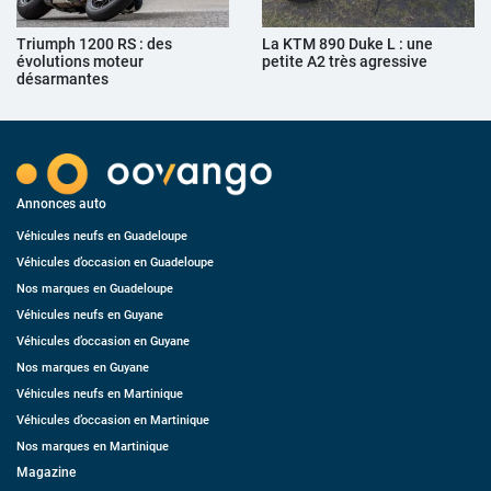
Triumph 1200 RS : des
La KTM 890 Duke L : une
évolutions moteur
petite A2 très agressive
désarmantes
Annonces auto
Véhicules neufs en Guadeloupe
Véhicules d’occasion en Guadeloupe
Nos marques en Guadeloupe
Véhicules neufs en Guyane
Véhicules d’occasion en Guyane
Nos marques en Guyane
Véhicules neufs en Martinique
Véhicules d’occasion en Martinique
Nos marques en Martinique
Magazine