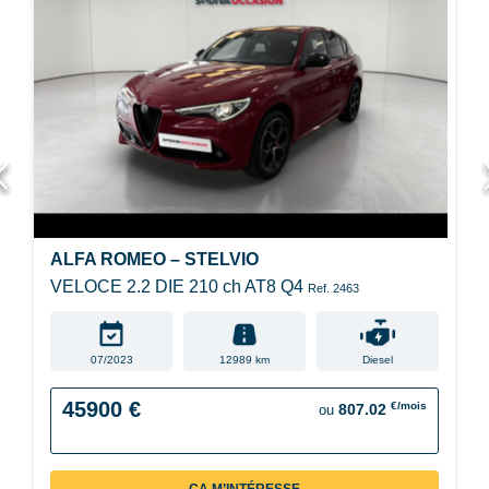
ALFA ROMEO – STELVIO
VELOCE 2.2 DIE 210 ch AT8 Q4
Ref. 2463
07/2023
12989 km
Diesel
45900 €
€/mois
807.02
ou
ÇA M’INTÉRESSE