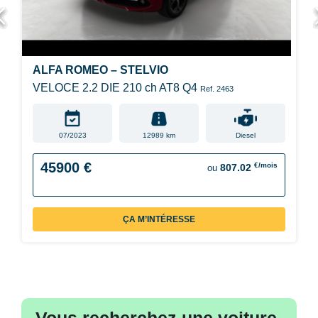
ALFA ROMEO – STELVIO
VELOCE 2.2 DIE 210 ch AT8 Q4
Ref. 2463
07/2023
12989 km
Diesel
45900 €
€/mois
807.02
ou
ÇA M’INTÉRESSE
Vous recherchez une voiture