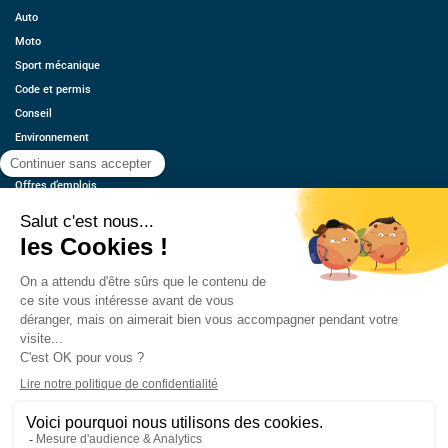
Auto
Moto
Sport mécanique
Code et permis
Conseil
Environnement
Économie
Offres d’emplois
Ressources
Contact
Qui sommes-nous ?
Estimez votre voiture
FAQ
Mentions légales
CGU
Retrouvez-nous