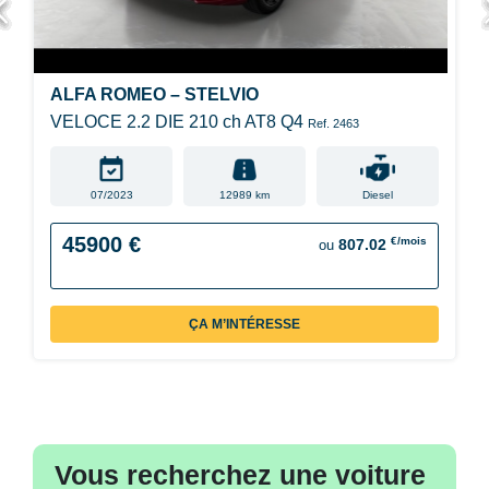
ALFA ROMEO – STELVIO
VELOCE 2.2 DIE 210 ch AT8 Q4
Ref. 2463
07/2023
12989 km
Diesel
45900 €
€/mois
807.02
ou
ÇA M’INTÉRESSE
Vous recherchez une voiture