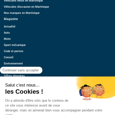
Véhicules neufs en Martinique
Véhicules d’occasion en Martinique
Nos marques en Martinique
Magazine
Actualité
Auto
Moto
Sport mécanique
Code et permis
Conseil
Environnement
Économie
Offres d’emplois
Ressources
Contact
Qui sommes-nous ?
Estimez votre voiture
FAQ
Mentions légales