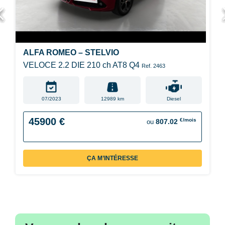
ALFA ROMEO – STELVIO
VELOCE 2.2 DIE 210 ch AT8 Q4
Ref. 2463
07/2023
12989 km
Diesel
45900 €
€/mois
807.02
ou
ÇA M’INTÉRESSE